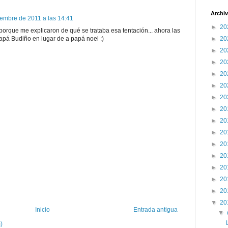
Archiv
iembre de 2011 a las 14:41
►
20
é porque me explicaron de qué se trataba esa tentación... ahora las
►
20
apá Budiño en lugar de a papá noel :)
►
20
►
20
►
20
►
20
►
20
►
20
►
20
►
20
►
20
►
20
►
20
►
20
►
20
▼
20
Inicio
Entrada antigua
▼
)