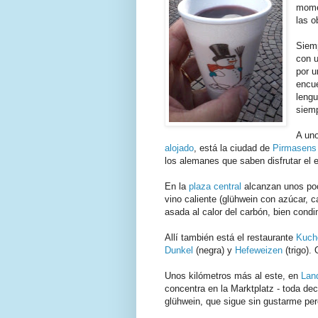
mome
las o
Siemp
con u
por u
encue
lengu
siemp
A un
alojado
, está la ciudad de
Pirmasens
los alemanes que saben disfrutar el e
En la
plaza central
alcanzan unos poco
vino caliente (glühwein con azúcar, 
asada al calor del carbón, bien condi
Allí también está el restaurante
Kuch
Dunkel
(negra) y
Hefeweizen
(trigo).
Unos kilómetros más al este, en
Lan
concentra en la Marktplatz - toda de
glühwein, que sigue sin gustarme per