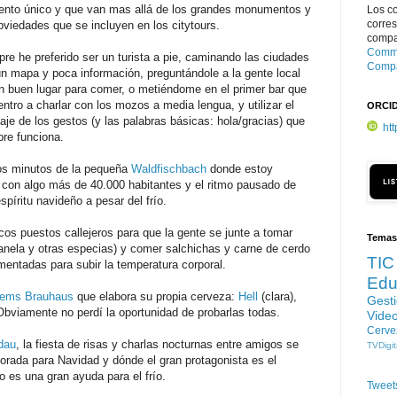
nto único y que van mas allá de los grandes monumentos y
Los c
corre
bviedades que se incluyen en los citytours.
compar
Commo
re he preferido ser un turista a pie, caminando las ciudades
Compa
n mapa y poca información, preguntándole a la gente local
n buen lugar para comer, o metiéndome en el primer bar que
ntro a charlar con los mozos a media lengua, y utilizar el
ORCI
aje de los gestos (y las palabras básicas: hola/gracias) que
ht
re funciona.
os minutos de la pequeña
Waldfischbach
donde estoy
con algo más de 40.000 habitantes y el ritmo pausado de
spíritu navideño a pesar del frío.
s puestos callejeros para que la gente se junte a tomar
Temas
canela y otras especias) y comer salchichas y carne de cerdo
TIC
mentadas para subir la temperatura corporal.
Edu
ems Brauhaus
que elabora su propia cerveza:
Hell
(clara),
Gest
 Obviamente no perdí la oportunidad de probarlas todas.
Vide
Cerve
dau
, la fiesta de risas y charlas nocturnas entre amigos se
TVDigit
corada para Navidad y dónde el gran protagonista es el
o es una gran ayuda para el frío.
Tweet