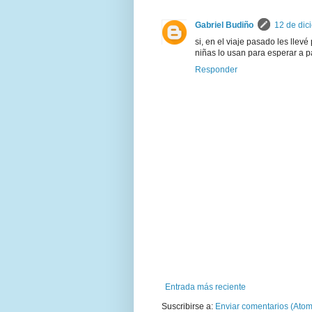
Gabriel Budiño
12 de dic
si, en el viaje pasado les llev
niñas lo usan para esperar a p
Responder
Entrada más reciente
Suscribirse a:
Enviar comentarios (Atom