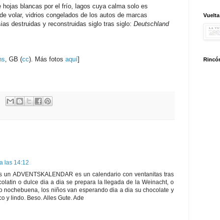
hojas blancas por el frío, lagos cuya calma solo es
de volar, vidrios congelados de los autos de marcas
Vuelta
as destruidas y reconstruidas siglo tras siglo:
Deutschland
ns
, GB (
cc
). Más fotos
aquí
]
Rincón
a las 14:12
ijas un ADVENTSKALENDAR es un calendario con ventanitas tras
olatin o dulce dia a dia se prepara la llegada de la Weinacht, o
 o nochebuena, los niños van esperando dia a dia su chocolate y
co y lindo. Beso. Alles Gute. Ade