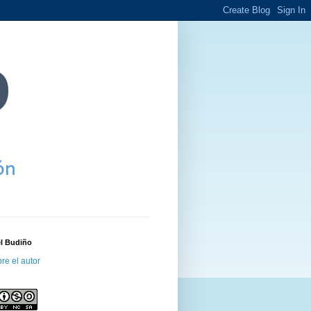
el Budiño
re el autor