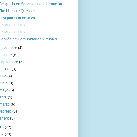
Posgrado en Sistemas de Información
The Ultimate Question
El significado de la wiki
Historias mínimas II
Historias mínimas
Gestión de Comunidades Virtuales
noviembre
(4)
octubre
(8)
septiembre
(3)
agosto
(3)
julio
(4)
junio
(3)
mayo
(6)
abril
(4)
marzo
(6)
febrero
(5)
enero
(5)
10
(72)
09
(73)