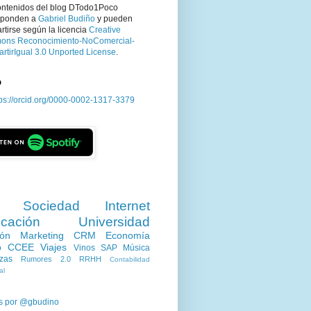
ontenidos del blog DTodo1Poco
sponden a
Gabriel Budiño
y pueden
tirse según la licencia
Creative
ns Reconocimiento-NoComercial-
rtirIgual 3.0 Unported License
.
D
tps://orcid.org/0000-0002-1317-3379
Sociedad
Internet
cación
Universidad
ión
Marketing
CRM
Economía
o
CCEE
Viajes
Vinos
SAP
Música
zas
Rumores 2.0
RRHH
Contabilidad
al
s por @gbudino