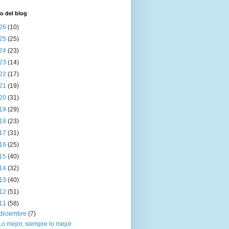
o del blog
26
(10)
25
(25)
24
(23)
23
(14)
22
(17)
21
(19)
20
(31)
19
(29)
18
(23)
17
(31)
16
(25)
15
(40)
14
(32)
13
(40)
12
(51)
11
(58)
diciembre
(7)
Lo mejor, siempre lo mejor