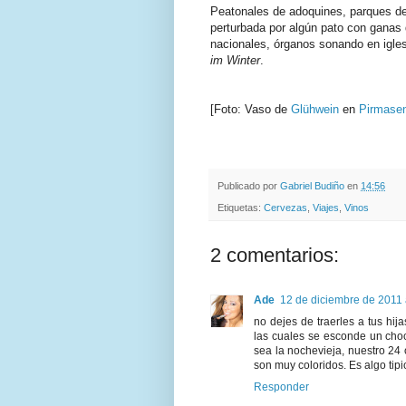
Peatonales de adoquines, parques de 
perturbada por algún pato con ganas 
nacionales, órganos sonando en iglesi
im Winter
.
[Foto: Vaso de
Glühwein
en
Pirmase
.
.
Publicado por
Gabriel Budiño
en
14:56
Etiquetas:
Cervezas
,
Viajes
,
Vinos
2 comentarios:
Ade
12 de diciembre de 2011 
no dejes de traerles a tus h
las cuales se esconde un choc
sea la nochevieja, nuestro 24
son muy coloridos. Es algo tipi
Responder