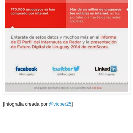
[Infografía creada por
@vicber25
]
.
.