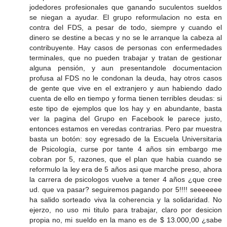
jodedores profesionales que ganando suculentos sueldos
se niegan a ayudar. El grupo reformulacion no esta en
contra del FDS, a pesar de todo, siempre y cuando el
dinero se destine a becas y no se le arranque la cabeza al
contribuyente. Hay casos de personas con enfermedades
terminales, que no pueden trabajar y tratan de gestionar
alguna pensión, y aun presentandole documentacion
profusa al FDS no le condonan la deuda, hay otros casos
de gente que vive en el extranjero y aun habiendo dado
cuenta de ello en tiempo y forma tienen terribles deudas: si
este tipo de ejemplos que los hay y en abundante, basta
ver la pagina del Grupo en Facebook le parece justo,
entonces estamos en veredas contrarias. Pero par muestra
basta un botón: soy egresado de la Escuela Universitaria
de Psicología, curse por tante 4 años sin embargo me
cobran por 5, razones, que el plan que habia cuando se
reformulo la ley era de 5 años asi que marche preso, ahora
la carrera de psicologos vuelve a tener 4 años ¿que cree
ud. que va pasar? seguiremos pagando por 5!!!! seeeeeee
ha salido sorteado viva la coherencia y la solidaridad. No
ejerzo, no uso mi titulo para trabajar, claro por desicion
propia no, mi sueldo en la mano es de $ 13.000,00 ¿sabe