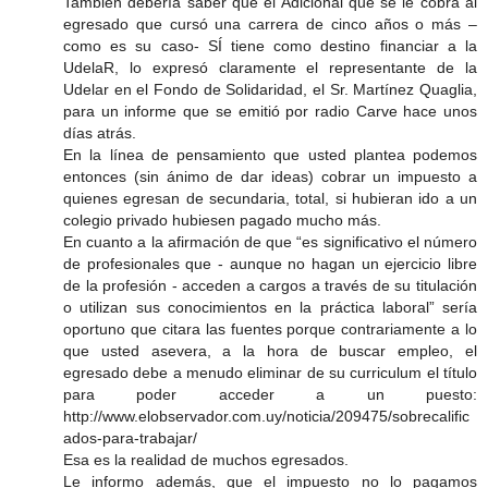
También debería saber que el Adicional que se le cobra al
egresado que cursó una carrera de cinco años o más –
como es su caso- SÍ tiene como destino financiar a la
UdelaR, lo expresó claramente el representante de la
Udelar en el Fondo de Solidaridad, el Sr. Martínez Quaglia,
para un informe que se emitió por radio Carve hace unos
días atrás.
En la línea de pensamiento que usted plantea podemos
entonces (sin ánimo de dar ideas) cobrar un impuesto a
quienes egresan de secundaria, total, si hubieran ido a un
colegio privado hubiesen pagado mucho más.
En cuanto a la afirmación de que “es significativo el número
de profesionales que - aunque no hagan un ejercicio libre
de la profesión - acceden a cargos a través de su titulación
o utilizan sus conocimientos en la práctica laboral” sería
oportuno que citara las fuentes porque contrariamente a lo
que usted asevera, a la hora de buscar empleo, el
egresado debe a menudo eliminar de su curriculum el título
para poder acceder a un puesto:
http://www.elobservador.com.uy/noticia/209475/sobrecalific
ados-para-trabajar/
Esa es la realidad de muchos egresados.
Le informo además, que el impuesto no lo pagamos