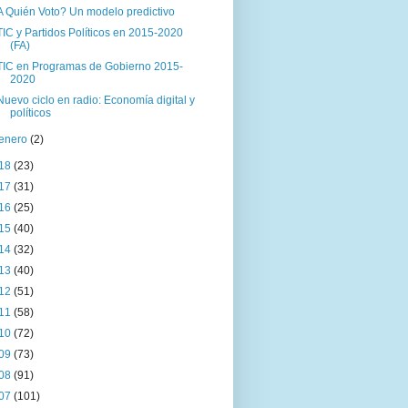
A Quién Voto? Un modelo predictivo
TIC y Partidos Políticos en 2015-2020
(FA)
TIC en Programas de Gobierno 2015-
2020
Nuevo ciclo en radio: Economía digital y
políticos
enero
(2)
18
(23)
17
(31)
16
(25)
15
(40)
14
(32)
13
(40)
12
(51)
11
(58)
10
(72)
09
(73)
08
(91)
07
(101)