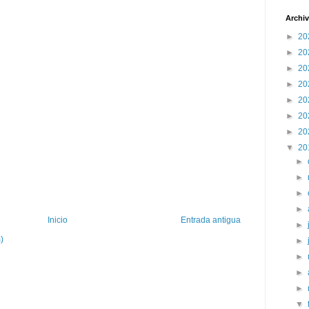
Archiv
►
20
►
20
►
20
►
20
►
20
►
20
►
20
▼
20
►
►
►
►
Inicio
Entrada antigua
►
)
►
►
►
►
▼