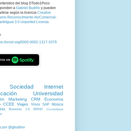
ontenidos del blog DTodo1Poco
sponden a
Gabriel Budiño
y pueden
tirse según la licencia
Creative
ns Reconocimiento-NoComercial-
rtirIgual 3.0 Unported License
.
D
tps://orcid.org/0000-0002-1317-3379
Sociedad
Internet
cación
Universidad
ión
Marketing
CRM
Economía
o
CCEE
Viajes
Vinos
SAP
Música
zas
Rumores 2.0
RRHH
Contabilidad
al
s por @gbudino