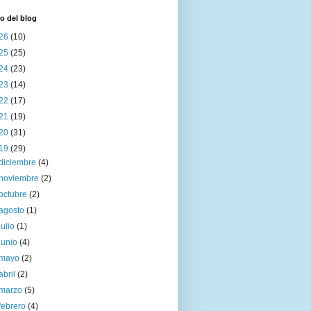
o del blog
26
(10)
25
(25)
24
(23)
23
(14)
22
(17)
21
(19)
20
(31)
19
(29)
diciembre
(4)
noviembre
(2)
octubre
(2)
agosto
(1)
julio
(1)
junio
(4)
mayo
(2)
abril
(2)
marzo
(5)
febrero
(4)