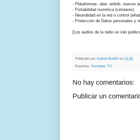
- Plataformas: uber, airbnb, nuevos a
- Portabilidad numérica (celulares)
- Neutralidad en la red o control (what
- Protección de Datos personales y 
[Los audios de la radio se irán publi
.
.
Publicado por
Gabriel Budiño
en
14:38
Etiquetas:
Sociedad
,
TIC
No hay comentarios:
Publicar un comentari