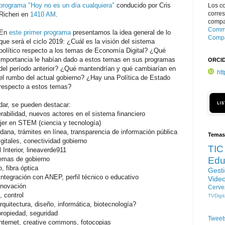
programa "Hoy no es un día cualquiera"
conducido por Cris
Los c
corre
Richeri en
1410 AM
.
compar
Commo
En
este primer programa
presentamos la idea general de lo
Compa
que será el ciclo 2019: ¿Cuál es la visión del sistema
político respecto a los temas de Economía Digital? ¿Qué
importancia le habían dado a estos temas en sus programas
ORCI
del período anterior? ¿Qué mantendrían y qué cambiarían en
ht
el rumbo del actual gobierno? ¿Hay una Política de Estado
respecto a estos temas?
ar, se pueden destacar:
erabilidad, nuevos actores en el sistema financiero
mujer en STEM (ciencia y tecnología)
dadana, trámites en línea, transparencia de información pública
Temas
gitales, conectividad gobierno
TIC
 Interior, lineaverde911
stemas de gobierno
Edu
, fibra óptica
Gest
, integración con ANEP, perfil técnico o educativo
Vide
innovación
Cerve
, control
TVDigit
rquitectura, diseño, informática, biotecnología?
 propiedad, seguridad
Tweet
internet, creative commons, fotocopias