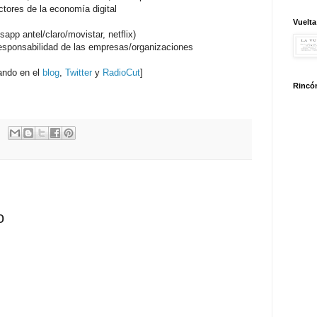
ctores de la economía digital
Vuelta
sapp antel/claro/movistar, netflix)
responsabilidad de las empresas/organizaciones
cando en el
blog
,
Twitter
y
RadioCut
]
Rincón
o