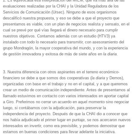
2. Es equivocada esa interpretación del MIEM, que va más allá de las
evaluaciones realizadas por la CHAI y la Unidad Reguladora de los
Servicios de Comunicación (Ursec). Ninguno de esos organismos
descalificó nuestra propuesta, y eso se debe a que el proyecto que
presentamos es viable, con un plan de negocios realista y sensato, en el
cual se prevé por qué vías llegará el dinero necesario para cumplir
nuestros objetivos. Contamos además con un estudio (HTV3) ya
instalado con todo lo necesario para transmitir, con asesoramiento del
grupo Mondragón, la mayor cooperativa del mundo, y con la experiencia
de gestión innovadora y exitosa de más de siete años en
la diaria
.
3. Nuestra diferencia con otros aspirantes en el terreno económico-
financiero se debe a que somos dos cooperativas (
la diaria
y Demos),
organizadas con base en el trabajo y no en el capital, y a que queremos
crear un medio de comunicación independiente. Antes de presentarnos al
llamado estuvimos en contacto con varios interesados en aportar capital
a Giro. Preferimos no cerrar un acuerdo en aquel momento sino negociar
luego, si contábamos con la adjudicación, para preservar la
independencia del proyecto. Después de que la CHAI dio a conocer que
nos había adjudicado el primer lugar en puntaje, se nos acercaron nuevos
interesados en invertir, como era previsible, y podemos demostrar que
estamos en buenas condiciones para llevar adelante la iniciativa.