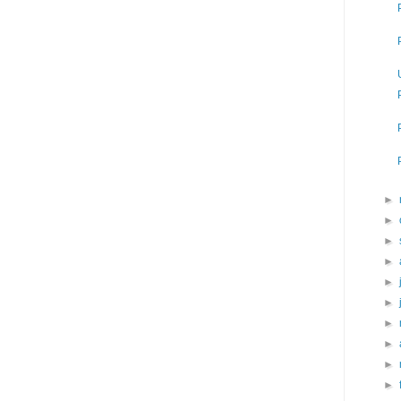
►
►
►
►
►
►
►
►
►
►