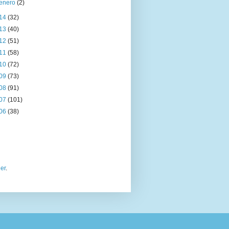
enero
(2)
14
(32)
13
(40)
12
(51)
11
(58)
10
(72)
09
(73)
08
(91)
07
(101)
06
(38)
er
.