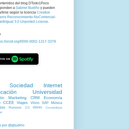
ontenidos del blog DTodo1Poco
sponden a
Gabriel Budiño
y pueden
tirse según la licencia
Creative
ns Reconocimiento-NoComercial-
rtirIgual 3.0 Unported License
.
D
tps://orcid.org/0000-0002-1317-3379
Sociedad
Internet
cación
Universidad
ión
Marketing
CRM
Economía
o
CCEE
Viajes
Vinos
SAP
Música
zas
Rumores 2.0
RRHH
Contabilidad
al
s por @gbudino