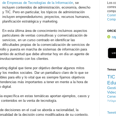
de Empresas de Tecnologías de la Información
, se
Los c
corre
incluyen contenidos de administración, economía, derecho
compar
y TIC. Pero en particular, los tópicos de administración
Commo
incluyen emprendedurismo, proyectos, recursos humanos,
Compa
planificación estratégica y marketing.
En esta última área de conocimiento incluimos aspectos
ORCI
particulares de ventas consultivas y comercialización de
ht
servicios, en un curso centrado en identificar las
dificultades propias de la comercialización de servicios de
rrollo y puesta en marcha de sistemas de información para
ambio de actitud que debe afrontar hoy en día un agente de
 involucramiento con los clientes.
ng digital que tiene por objetivo derribar algunos mitos
Temas
 y los medios sociales. Dar un pantallazo claro de lo que se
TIC
les para ello y lo vital que es siempre fijarnos objetivos
s tendencias más importantes a tener en mente a la hora de
Edu
 digital.
Gest
Vide
ia específica en estas temáticas aportan ejemplos, casos y
Cerve
 contenidos en la venta de tecnología.
TVDigit
e decisiones en el cual se aborda a racionalidad, la
Tweet
iversalidad de la decisión como modificadora de su contexto,