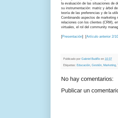
la evaluación de las situaciones de d
su instrumentación: matriz y árbol de
teoría de las preferencias y de la util
Combinando aspectos de marketing re
relaciones con los clientes (CRM), e
virtuales, el rol del community manag
[
Presentación
] [
Artículo anterior 2/1
.
.
Publicado por
Gabriel Budiño
en
10:37
Etiquetas:
Educación
,
Gestión
,
Marketing
,
No hay comentarios:
Publicar un comentari