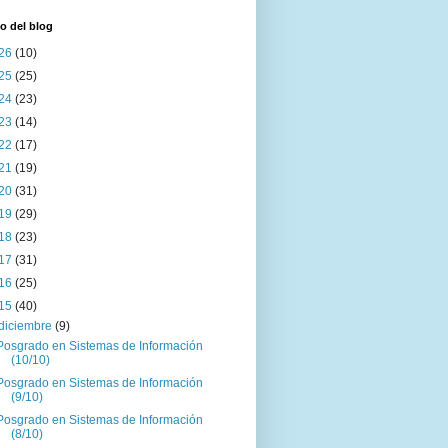
o del blog
26
(10)
25
(25)
24
(23)
23
(14)
22
(17)
21
(19)
20
(31)
19
(29)
18
(23)
17
(31)
16
(25)
15
(40)
diciembre
(9)
Posgrado en Sistemas de Información
(10/10)
Posgrado en Sistemas de Información
(9/10)
Posgrado en Sistemas de Información
(8/10)