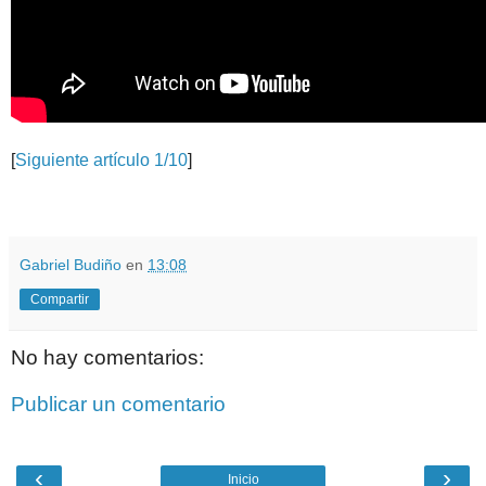
[
Siguiente artículo 1/10
]
.
.
Gabriel Budiño
en
13:08
Compartir
No hay comentarios:
Publicar un comentario
‹
›
Inicio