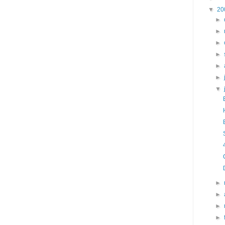
▼
20
►
►
►
►
►
►
▼
►
►
►
►