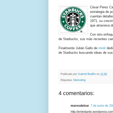
César Pérez Ca
estrategia de po
cuentan detalle
1971, su crecim
que atraviesa d
Con otro enfoq
de Starbucks, sus más recientes camp
Finalmente Julián Gallo de
mirá!
dedi
de Starbucks buscando ideas de sus 
.
.
Publicado por
Gabriel Budiño
en
11:00
Etiquetas:
Marketing
4 comentarios:
maresdelsur
7 de junio de 20
http://entretanto.wordpress.c