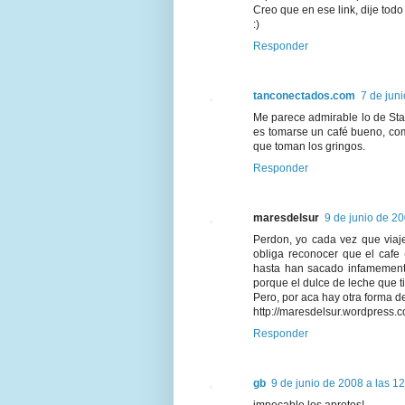
Creo que en ese link, dije tod
:)
Responder
tanconectados.com
7 de jun
Me parece admirable lo de Star
es tomarse un café bueno, co
que toman los gringos.
Responder
maresdelsur
9 de junio de 20
Perdon, yo cada vez que viaje
obliga reconocer que el cafe
hasta han sacado infamemente
porque el dulce de leche que t
Pero, por aca hay otra forma d
http://maresdelsur.wordpress.
Responder
gb
9 de junio de 2008 a las 1