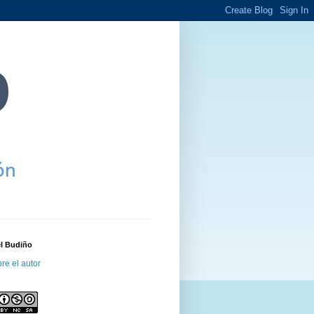
el Budiño
re el autor