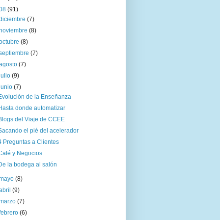
08
(91)
diciembre
(7)
noviembre
(8)
octubre
(8)
septiembre
(7)
agosto
(7)
julio
(9)
junio
(7)
Evolución de la Enseñanza
Hasta donde automatizar
Blogs del Viaje de CCEE
Sacando el pié del acelerador
4 Preguntas a Clientes
Café y Negocios
De la bodega al salón
mayo
(8)
abril
(9)
marzo
(7)
febrero
(6)