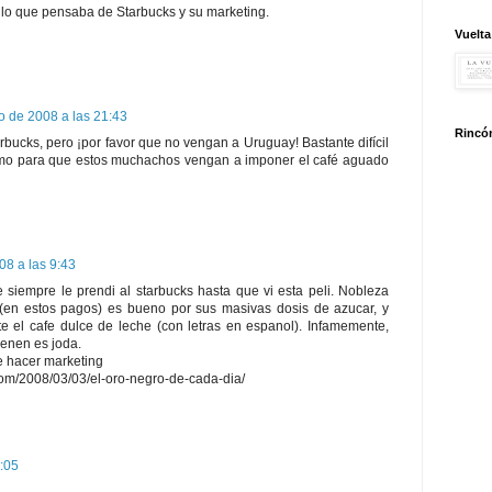
o lo que pensaba de Starbucks y su marketing.
Vuelta
io de 2008 a las 21:43
Rincón
bucks, pero ¡por favor que no vengan a Uruguay! Bastante difícil
mo para que estos muchachos vengan a imponer el café aguado
08 a las 9:43
 siempre le prendi al starbucks hasta que vi esta peli. Nobleza
 (en estos pagos) es bueno por sus masivas dosis de azucar, y
 el cafe dulce de leche (con letras en espanol). Infamemente,
ienen es joda.
e hacer marketing
com/2008/03/03/el-oro-negro-de-cada-dia/
2:05