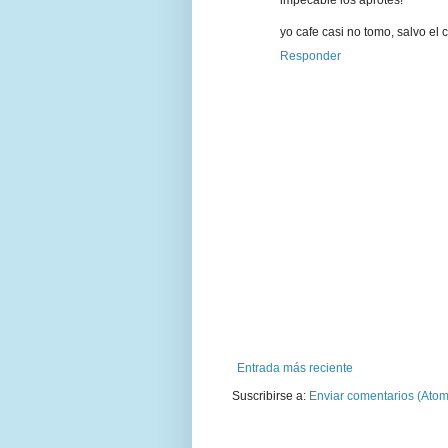
impecable los aprotes!
yo cafe casi no tomo, salvo el
Responder
Entrada más reciente
Suscribirse a:
Enviar comentarios (Atom