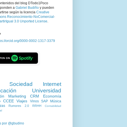
ontenidos del blog DTodo1Poco
sponden a
Gabriel Budiño
y pueden
tirse según la licencia
Creative
ns Reconocimiento-NoComercial-
rtirIgual 3.0 Unported License
.
D
tps://orcid.org/0000-0002-1317-3379
Sociedad
Internet
cación
Universidad
ión
Marketing
CRM
Economía
o
CCEE
Viajes
Vinos
SAP
Música
zas
Rumores 2.0
RRHH
Contabilidad
al
s por @gbudino