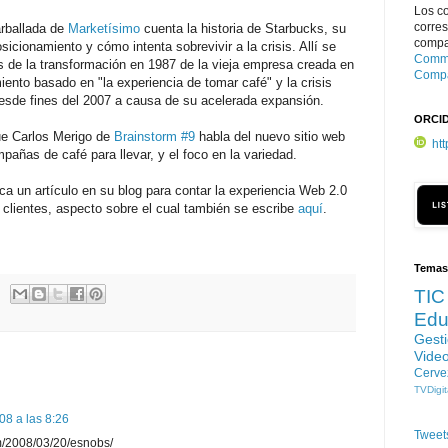
Los c
corre
rballada de
Marketísimo
cuenta la historia de Starbucks, su
compar
sicionamiento y cómo intenta sobrevivir a la crisis. Allí se
Commo
s de la transformación en 1987 de la vieja empresa creada en
Compa
iento basado en "la experiencia de tomar café" y la crisis
esde fines del 2007 a causa de su acelerada expansión.
ORCI
ue Carlos Merigo de
Brainstorm #9
habla del nuevo sitio web
ht
añas de café para llevar, y el foco en la variedad.
ca un artículo en su blog para contar la experiencia Web 2.0
clientes, aspecto sobre el cual también se escribe
aquí
.
Temas
TIC
Edu
Gest
Vide
Cerve
TVDigit
08 a las 8:26
Tweet
om/2008/03/20/esnobs/