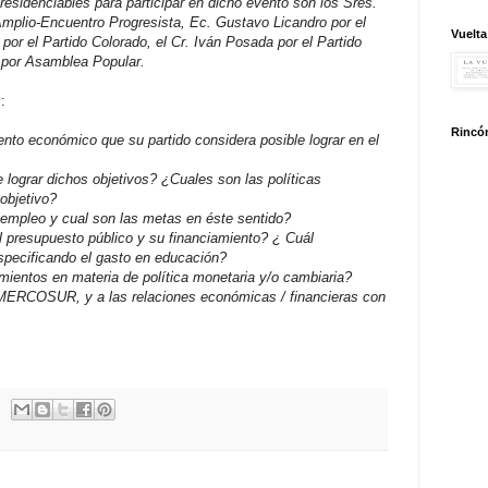
residenciables para participar en
dicho evento son los Sres.
mplio-Encuentro Progresista, Ec. Gustavo Licandro por el
Vuelta
or el Partido Colorado, el Cr. Iván Posada
por el Partido
i por Asamblea
Popular.
s
:
Rincón
iento económico que su partido
considera posible lograr en el
e lograr dichos objetivos? ¿Cuales son
las políticas
objetivo?
l empleo y cual son las metas en éste
sentido?
al presupuesto público y su
financiamiento? ¿ Cuál
pecificando el
gasto en educación?
amientos en materia de política
monetaria y/o cambiaria?
l MERCOSUR, y a las relaciones
económicas / financieras con