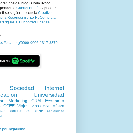
ontenidos del blog DTodo1Poco
sponden a
Gabriel Budiño
y pueden
tirse según la licencia
Creative
ns Reconocimiento-NoComercial-
rtirIgual 3.0 Unported License
.
D
tps://orcid.org/0000-0002-1317-3379
Sociedad
Internet
cación
Universidad
ión
Marketing
CRM
Economía
o
CCEE
Viajes
Vinos
SAP
Música
zas
Rumores 2.0
RRHH
Contabilidad
al
s por @gbudino