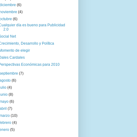
diciembre
(6)
noviembre
(4)
octubre
(6)
Cualquier día es bueno para Publicidad
2.0
Social Net
Crecimiento, Desarrollo y Política
Momento de elegir
Dales Cardales
Perspectivas Económicas para 2010
septiembre
(7)
agosto
(6)
julio
(4)
junio
(8)
mayo
(6)
abril
(7)
marzo
(10)
febrero
(4)
enero
(5)