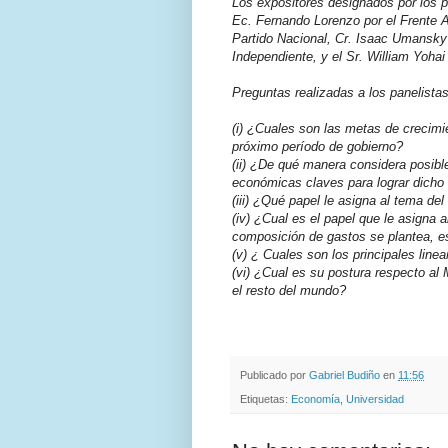
Los expositores designados por los p
Ec. Fernando Lorenzo por el Frente
A
Partido
Nacional, Cr. Isaac Umansky p
Independiente, y el Sr. William Yoha
Preguntas realizadas a los panelista
(i) ¿Cuales son las metas de crecim
próximo período de gobierno?
(ii) ¿De qué manera considera posibl
económicas claves para lograr dicho 
(iii) ¿Qué papel le asigna al tema de
(iv) ¿Cual es el papel que le asigna 
composición de gastos se plantea, es
(v) ¿ Cuales son los principales line
(vi) ¿Cual es su postura respecto a
el resto del mundo?
.
.
Publicado por
Gabriel Budiño
en
11:56
Etiquetas:
Economía
,
Universidad