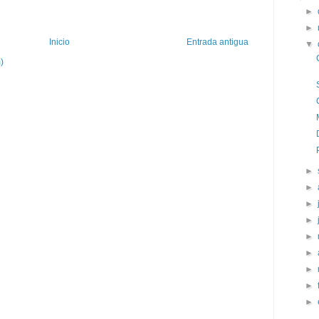
►
►
Inicio
Entrada antigua
▼
)
►
►
►
►
►
►
►
►
►