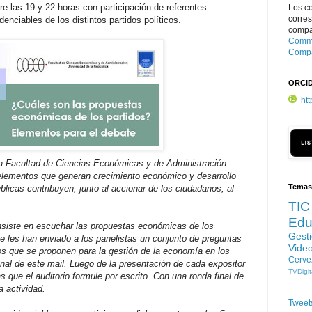
e las 19 y 22 horas con participación de referentes
Los c
corre
nciables de los distintos partidos políticos.
compar
Commo
Compa
ORCI
ht
a F
acultad de Ciencias Económicas y de
Administración
elementos que generan
crecimiento económico y desarrollo
Temas
blicas contribuyen, junto al accionar de los ciudadanos, al
TIC
Edu
onsiste en escuchar las propuestas
económicas de los
Gest
se les han enviado
a los panelistas un conjunto de preguntas
Vide
s que se proponen para la gestión de la economía en los
Cerve
nal de este mail. Luego de la
presentación de cada expositor
TVDigit
as que
el auditorio formule por escrito. Con una ronda final de
a actividad.
Tweet