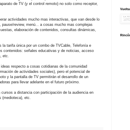
l aparato de TV (y el control remoto) no solo como receptor,
Vuelta
nerar actividades mucho mas interactivas, que van desde lo
s, pause/review, menú... a cosas mucho mas complejas
cuestas, elaboración de contenidos, consultas dinámicas,
Rincón
es la tarifa única por un combo de TVCable, Telefonía e
 los contenidos: señales educativas y de noticias, acceso
, etc.
 ideas respecto a cosas cotidianas de la comunidad
ormación de actividades sociales), pero el potencial de
moto y la pantalla de TV permitirán el desarrollo de un
doras para llevar adelante en el futuro próximo.
 cursos a distancia con participación de la audiencia en
s (medioteca), etc.