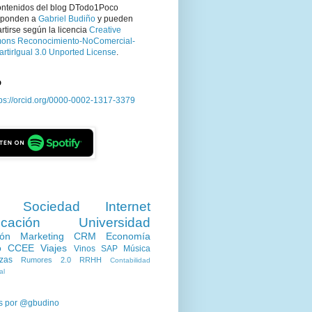
ontenidos del blog DTodo1Poco
sponden a
Gabriel Budiño
y pueden
tirse según la licencia
Creative
ns Reconocimiento-NoComercial-
rtirIgual 3.0 Unported License
.
D
tps://orcid.org/0000-0002-1317-3379
Sociedad
Internet
cación
Universidad
ión
Marketing
CRM
Economía
o
CCEE
Viajes
Vinos
SAP
Música
zas
Rumores 2.0
RRHH
Contabilidad
al
s por @gbudino