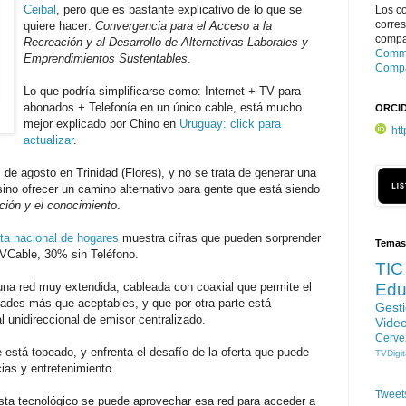
Ceibal
, pero que es bastante explicativo de lo que se
Los c
corre
quiere hacer:
Convergencia para el Acceso a la
compar
Recreación y al Desarrollo de Alternativas Laborales y
Commo
Emprendimientos Sustentables
.
Compa
Lo que podría simplificarse como: Internet + TV para
abonados + Telefonía en un único cable, está mucho
ORCI
mejor explicado por Chino en
Uruguay: click para
ht
actualizar
.
de agosto en Trinidad (Flores), y no se trata de generar una
 sino ofrecer un camino alternativo para gente que está siendo
ción y el conocimiento
.
ta nacional de hogares
muestra cifras que pueden sorprender
Temas
TVCable, 30% sin Teléfono.
TIC
 una red muy extendida, cableada con coaxial que permite el
Edu
idades más que aceptables, y que por otra parte está
Gest
l unidireccional de emisor centralizado.
Vide
Cerve
está topeado, y enfrenta el desafío de la oferta que puede
TVDigit
cias y entretenimiento.
Tweet
ista tecnológico se puede aprovechar esa red para acceder a