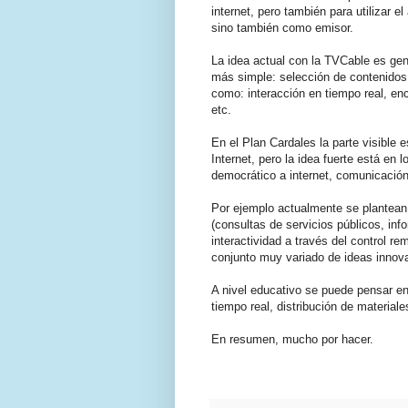
internet, pero también para utilizar e
sino también como emisor.
La idea actual con la TVCable es ge
más simple: selección de contenido
como: interacción en tiempo real, en
etc.
En el Plan Cardales la parte visible 
Internet, pero la idea fuerte está en
democrático a internet, comunicación
Por ejemplo actualmente se plantean
(consultas de servicios públicos, inf
interactividad a través del control re
conjunto muy variado de ideas innova
A nivel educativo se puede pensar en
tiempo real, distribución de materiale
En resumen, mucho por hacer.
.
.