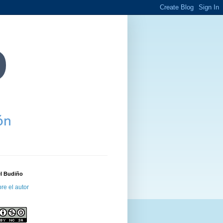
el Budiño
re el autor