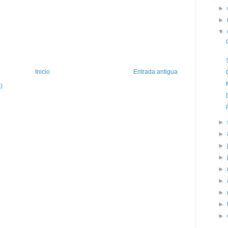
►
►
▼
Inicio
Entrada antigua
)
►
►
►
►
►
►
►
►
►