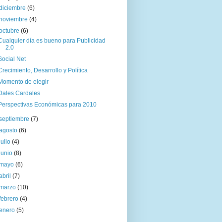
diciembre
(6)
noviembre
(4)
octubre
(6)
Cualquier día es bueno para Publicidad
2.0
Social Net
Crecimiento, Desarrollo y Política
Momento de elegir
Dales Cardales
Perspectivas Económicas para 2010
septiembre
(7)
agosto
(6)
julio
(4)
junio
(8)
mayo
(6)
abril
(7)
marzo
(10)
febrero
(4)
enero
(5)