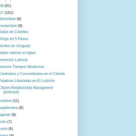
08
(91)
07
(101)
diciembre
(8)
noviembre
(9)
Datos de Clientes
Dirigir en 5 Pasos
Norton en Uruguay
Saber retener el saber
Inserción Laboral
Nuevos Tiempos Modernos
Centrados y Concentrados en el Cliente
Palabras Liberadas en El Lobizón
Citizen Relationship Managment
(podcast)
octubre
(11)
septiembre
(8)
agosto
(8)
julio
(7)
junio
(6)
mayo
(9)