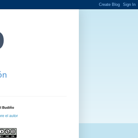
el Budiño
re el autor