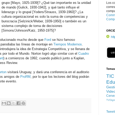
grupo [Mayo, 1925-1939]? ¿Qué tan importante es la unidad
Los c
corre
de mando [Gulick, 1930-1942], y qué tanto influye el
compar
liderazgo y lo grupal [Yoders/Strauss, 1939-1960]? ¿La
Commo
cultura organizacional es solo la suma de competencias y
Compa
burocracia [Selzinick/Weber, 1939-1950] o también es un
sistema complejo de toma de decisiones
[Simons/Johnson/Katz, 1950-1975]?
ORCI
ht
 evolucionado mucho desde que
Ford
se hizo famoso
parodiaba las líneas de montaje en
Tiempos Modernos
.
introdujera la idea de Estrategia Competitiva, y se llenara de
s por todo el Mundo. Norton logró algo similar con el
Cuadro
rd
) a comienzos de 1992, cuando publicó junto a Kaplan,
ness Review.
Temas
rton
visitará Uruguay, y dará una conferencia en el auditorio
TIC
 los amigos de
ProRM
, por lo que los lectores del blog podrán
ante evento.
Edu
Gest
Vide
Cerve
TVDigit
Tweet