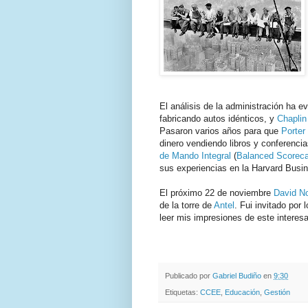
El análisis de la administración ha
fabricando autos idénticos, y
Chaplin
Pasaron varios años para que
Porter
dinero vendiendo libros y conferencia
de Mando Integral
(
Balanced Scoreca
sus experiencias en la Harvard Busi
El próximo 22 de noviembre
David No
de la torre de
Antel
. Fui invitado por
leer mis impresiones de este interes
.
.
Publicado por
Gabriel Budiño
en
9:30
Etiquetas:
CCEE
,
Educación
,
Gestión