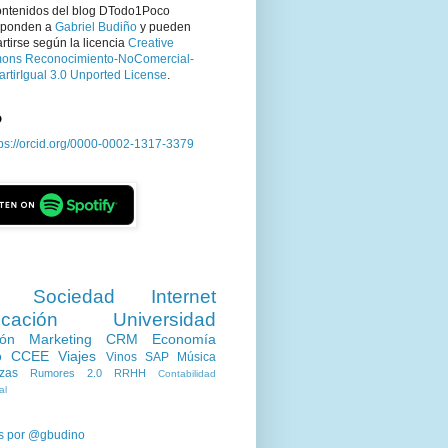
ontenidos del blog DTodo1Poco
sponden a
Gabriel Budiño
y pueden
tirse según la licencia
Creative
ns Reconocimiento-NoComercial-
rtirIgual 3.0 Unported License
.
D
tps://orcid.org/0000-0002-1317-3379
Sociedad
Internet
cación
Universidad
ión
Marketing
CRM
Economía
o
CCEE
Viajes
Vinos
SAP
Música
zas
Rumores 2.0
RRHH
Contabilidad
al
s por @gbudino