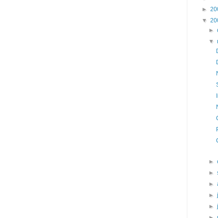
►
20
▼
20
►
▼
►
►
►
►
►
►