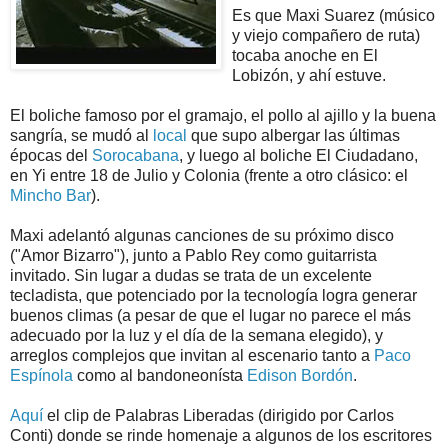
Es que Maxi Suarez (músico
y viejo compañero de ruta)
tocaba anoche en El
Lobizón, y ahí estuve.
El boliche famoso por el gramajo, el pollo al ajillo y la buena
sangría, se mudó al
local
que supo albergar las últimas
épocas del
Sorocabana
, y luego al boliche El Ciudadano,
en Yi entre 18 de Julio y Colonia (frente a otro clásico: el
Mincho Bar
).
Maxi adelantó algunas canciones de su próximo disco
("Amor Bizarro"), junto a Pablo Rey como guitarrista
invitado. Sin lugar a dudas se trata de un excelente
tecladista, que potenciado por la tecnología logra generar
buenos climas (a pesar de que el lugar no parece el más
adecuado por la luz y el día de la semana elegido), y
arreglos complejos que invitan al escenario tanto a
Paco
Espínola
como al bandoneonísta
Edison Bordón
.
Aquí
el clip de Palabras Liberadas (dirigido por Carlos
Conti) donde se rinde homenaje a algunos de los escritores