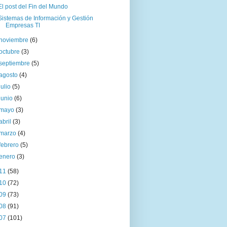
El post del Fin del Mundo
Sistemas de Información y Gestión
Empresas TI
noviembre
(6)
octubre
(3)
septiembre
(5)
agosto
(4)
julio
(5)
junio
(6)
mayo
(3)
abril
(3)
marzo
(4)
febrero
(5)
enero
(3)
11
(58)
10
(72)
09
(73)
08
(91)
07
(101)