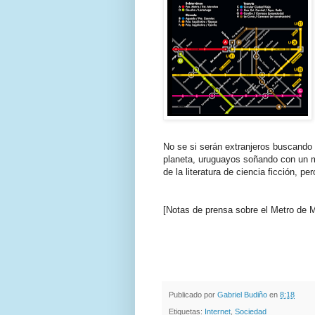
No se si serán extranjeros buscando i
planeta, uruguayos soñando con un m
de la literatura de ciencia ficción, 
[Notas de prensa sobre el Metro de
.
.
Publicado por
Gabriel Budiño
en
8:18
Etiquetas:
Internet
,
Sociedad