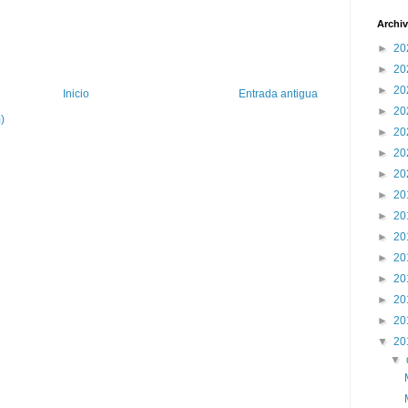
Archiv
►
20
►
20
►
20
Inicio
Entrada antigua
►
20
)
►
20
►
20
►
20
►
20
►
20
►
20
►
20
►
20
►
20
►
20
▼
20
▼