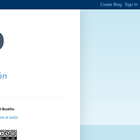
el Budiño
re el autor