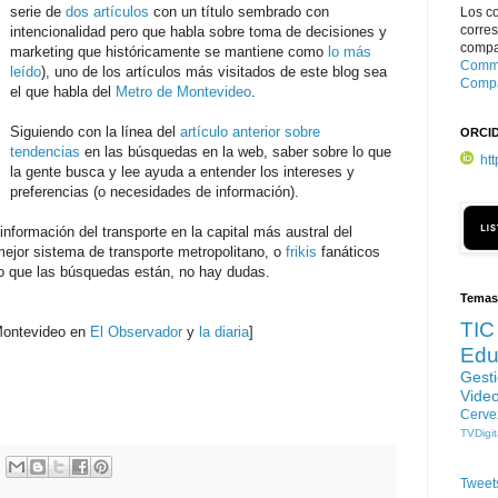
serie de
dos artículos
con un título sembrado con
Los c
corre
intencionalidad pero que habla sobre toma de decisiones y
compar
marketing que históricamente se mantiene como
lo más
Commo
leído
), uno de los artículos más visitados de este blog sea
Compa
el que habla del
Metro de Montevideo
.
Siguiendo con la línea del
artículo anterior sobre
ORCI
tendencias
en las búsquedas en la web, saber sobre lo que
ht
la gente busca y lee ayuda a entender los intereses y
preferencias (o necesidades de información).
nformación del transporte en la capital más austral del
ejor sistema de transporte metropolitano, o
frikis
fanáticos
pero que las búsquedas están, no hay dudas.
Temas
TIC
 Montevideo en
El Observador
y
la diaria
]
Edu
Gest
Vide
Cerve
TVDigit
Tweet