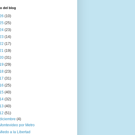
o del blog
26
(10)
25
(25)
24
(23)
23
(14)
22
(17)
21
(19)
20
(31)
19
(29)
18
(23)
17
(31)
16
(25)
15
(40)
14
(32)
13
(40)
12
(51)
diciembre
(4)
Montevideo por Metro
Miedo a la Libertad