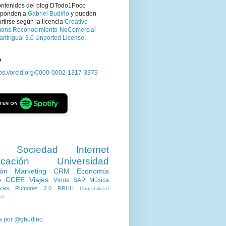
ontenidos del blog DTodo1Poco
sponden a
Gabriel Budiño
y pueden
tirse según la licencia
Creative
ns Reconocimiento-NoComercial-
rtirIgual 3.0 Unported License
.
D
tps://orcid.org/0000-0002-1317-3379
Sociedad
Internet
cación
Universidad
ión
Marketing
CRM
Economía
o
CCEE
Viajes
Vinos
SAP
Música
zas
Rumores 2.0
RRHH
Contabilidad
al
s por @gbudino