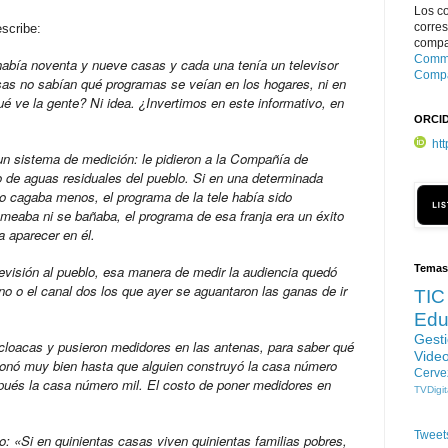
Los c
corre
scribe:
compar
Commo
bía noventa y nueve casas y cada una tenía un televisor
Compa
sas no sabían qué programas se veían en los hogares, ni en
é ve la gente? Ni idea. ¿Invertimos en este informativo, en
ORCI
ht
n sistema de medición: le pidieron a la Compañía de
 de aguas residuales del pueblo. Si en una determinada
o cagaba menos, el programa de la tele había sido
 meaba ni se bañaba, el programa de esa franja era un éxito
a aparecer en él.
evisión al pueblo, esa manera de medir la audiencia quedó
Temas
no o el canal dos los que ayer se aguantaron las ganas de ir
TIC
Edu
Gest
cloacas y pusieron medidores en las antenas, para saber qué
Vide
cionó muy bien hasta que alguien construyó la casa número
Cerve
spués la casa número mil. El costo de poner medidores en
TVDigit
Tweet
 «Si en quinientas casas viven quinientas familias pobres,