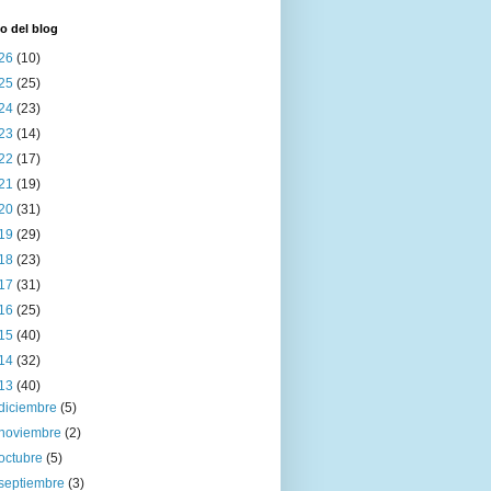
o del blog
26
(10)
25
(25)
24
(23)
23
(14)
22
(17)
21
(19)
20
(31)
19
(29)
18
(23)
17
(31)
16
(25)
15
(40)
14
(32)
13
(40)
diciembre
(5)
noviembre
(2)
octubre
(5)
septiembre
(3)