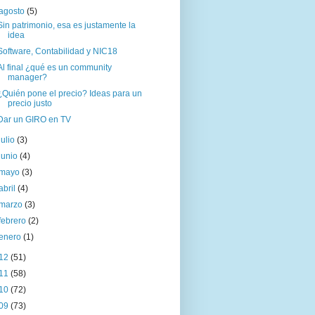
agosto
(5)
Sin patrimonio, esa es justamente la
idea
Software, Contabilidad y NIC18
Al final ¿qué es un community
manager?
¿Quién pone el precio? Ideas para un
precio justo
Dar un GIRO en TV
julio
(3)
junio
(4)
mayo
(3)
abril
(4)
marzo
(3)
febrero
(2)
enero
(1)
12
(51)
11
(58)
10
(72)
09
(73)