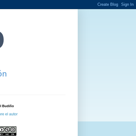
el Budiño
re el autor