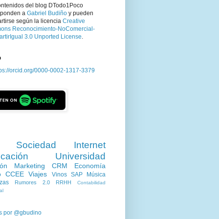
ontenidos del blog DTodo1Poco
sponden a
Gabriel Budiño
y pueden
tirse según la licencia
Creative
ns Reconocimiento-NoComercial-
rtirIgual 3.0 Unported License
.
D
tps://orcid.org/0000-0002-1317-3379
Sociedad
Internet
cación
Universidad
ión
Marketing
CRM
Economía
o
CCEE
Viajes
Vinos
SAP
Música
zas
Rumores 2.0
RRHH
Contabilidad
al
s por @gbudino