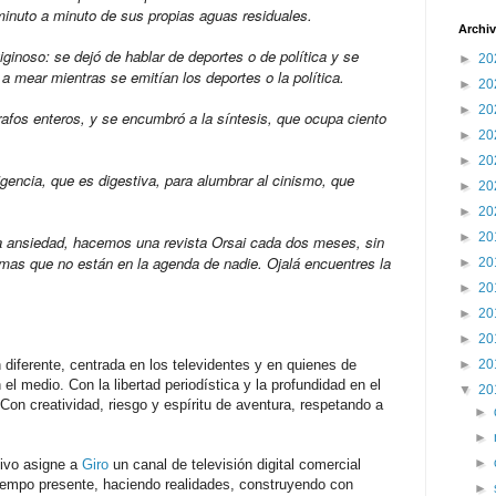
inuto a minuto de sus propias aguas residuales.
Archiv
iginoso: se dejó de hablar de deportes o de política y se
►
20
a mear mientras se emitían los deportes o la política.
►
20
►
20
rafos enteros, y se encumbró a la síntesis, que ocupa ciento
►
20
►
20
gencia, que es digestiva, para alumbrar al cinismo, que
►
20
►
20
►
20
la ansiedad, hacemos una revista Orsai cada dos meses, sin
emas que no están en la agenda de nadie. Ojalá encuentres la
►
20
►
20
►
20
►
20
diferente, centrada en los televidentes y en quienes de
►
20
el medio. Con la libertad periodística y la profundidad en el
▼
20
 Con creatividad, riesgo y espíritu de aventura, respetando a
►
►
►
ivo asigne a
Giro
un canal de televisión digital comercial
tiempo presente, haciendo realidades, construyendo con
►