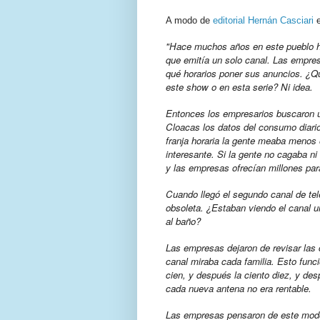
A modo de
editorial
Hernán Casciari
e
"Hace muchos años en este pueblo ha
que emitía un solo canal. Las empre
qué horarios poner sus anuncios. ¿Qu
este show o en esta serie? Ni idea.
Entonces los empresarios buscaron u
Cloacas los datos del consumo diario
franja horaria la gente meaba menos 
interesante. Si la gente no cagaba ni
y las empresas ofrecían millones par
Cuando llegó el segundo canal de tel
obsoleta. ¿Estaban viendo el canal u
al baño?
Las empresas dejaron de revisar las 
canal miraba cada familia. Esto fun
cien, y después la ciento diez, y de
cada nueva antena no era rentable.
Las empresas pensaron de este modo: