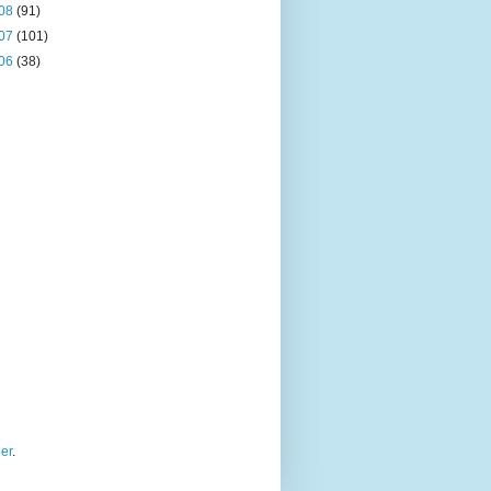
08
(91)
07
(101)
06
(38)
er
.