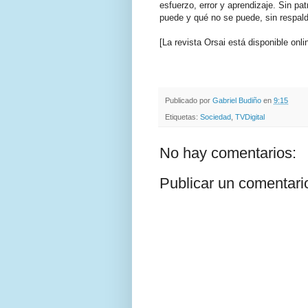
esfuerzo, error y aprendizaje. Sin pat
puede y qué no se puede, sin respald
[La revista Orsai está disponible onl
.
.
Publicado por
Gabriel Budiño
en
9:15
Etiquetas:
Sociedad
,
TVDigital
No hay comentarios:
Publicar un comentari