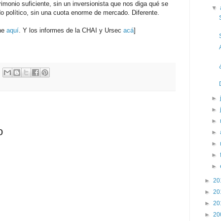
rimonio suficiente, sin un inversionista que nos diga qué se
▼
o político, sin una cuota enorme de mercado. Diferente.
ine
aquí
. Y los informes de la CHAI y Ursec
acá
]
►
►
►
o
►
►
►
►
►
20
►
20
►
20
►
20