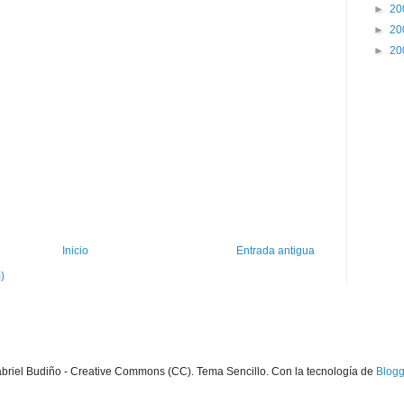
►
20
►
20
►
20
Inicio
Entrada antigua
)
briel Budiño - Creative Commons (CC). Tema Sencillo. Con la tecnología de
Blogg