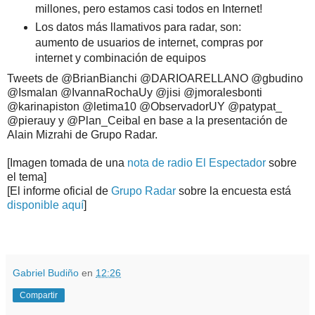
millones, pero estamos casi todos en Internet!
Los datos más llamativos para radar, son:
aumento de usuarios de internet, compras por
internet y combinación de equipos
Tweets de @BrianBianchi @DARIOARELLANO @gbudino
@Ismalan @IvannaRochaUy @jisi @jmoralesbonti
@karinapiston @letima10 @ObservadorUY @patypat_
@pierauy y @Plan_Ceibal en base a la presentación de
Alain Mizrahi de Grupo Radar.
[Imagen tomada de una
nota de radio El Espectador
sobre
el tema]
[El informe oficial de
Grupo Radar
sobre la encuesta está
disponible aquí
]
.
.
Gabriel Budiño
en
12:26
Compartir