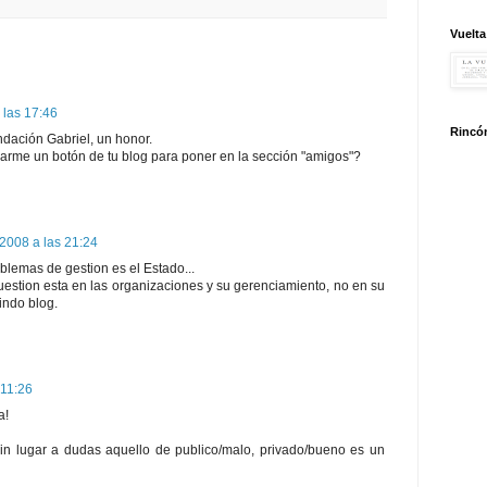
Vuelta
 las 17:46
Rincón
dación Gabriel, un honor.
rarme un botón de tu blog para poner en la sección "amigos"?
2008 a las 21:24
oblemas de gestion es el Estado...
estion esta en las organizaciones y su gerenciamiento, no en su
lindo blog.
 11:26
a!
Sin lugar a dudas aquello de publico/malo, privado/bueno es un