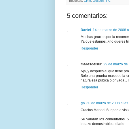
Etiquetas:
CRM
,
Gestión
,
TIC
5 comentarios:
Daniel
14 de marzo de 2008 a
Muchas gracias por la recomen
Ya que estamos, ¿no querés ti
Responder
maresdelsur
29 de marzo de 
Aja, y despues el que tiene pr
Solo una prueba mas que la cu
naturaleza pubica o privada... 
Responder
gb
30 de marzo de 2008 a las
Gracias Mar del Sur por la visit
Se valoran los comentarios. 
bolazo demostrable a diario.