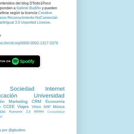
ontenidos del blog DTodo1Poco
sponden a
Gabriel Budiño
y pueden
tirse según la licencia
Creative
ns Reconocimiento-NoComercial-
rtirIgual 3.0 Unported License
.
D
tps://orcid.org/0000-0002-1317-3379
Sociedad
Internet
cación
Universidad
ión
Marketing
CRM
Economía
o
CCEE
Viajes
Vinos
SAP
Música
zas
Rumores 2.0
RRHH
Contabilidad
al
s por @gbudino