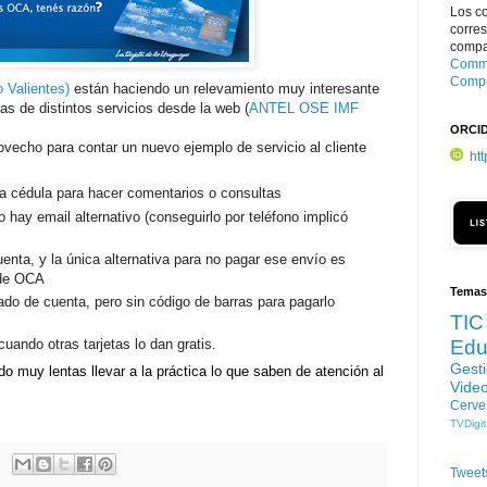
Los c
corre
compar
Commo
Compa
 Valientes)
están haciendo un relevamiento muy interesante
ras de distintos servicios desde la web (
ANTEL
OSE
IMF
ORCI
echo para contar un nuevo ejemplo de servicio al cliente
ht
 la cédula para hacer comentarios o consultas
 hay email alternativo (conseguirlo por teléfono implicó
enta, y la única alternativa para no pagar ese envío es
 de OCA
Temas
ado de cuenta, pero sin código de barras para pagarlo
TIC
Edu
uando otras tarjetas lo dan gratis.
Gest
 muy lentas llevar a la práctica lo que saben de atención al
Vide
Cerve
TVDigit
Tweet