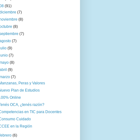
08
(91)
diciembre
(7)
noviembre
(8)
octubre
(8)
septiembre
(7)
agosto
(7)
julio
(9)
junio
(7)
mayo
(8)
abril
(9)
marzo
(7)
Manzanas, Peras y Valores
Nuevo Plan de Estudios
100% Online
Tenés OCA, ¿tenés razón?
Competencias en TIC para Docentes
Consumo Cuidado
CCEE en la Región
febrero
(6)