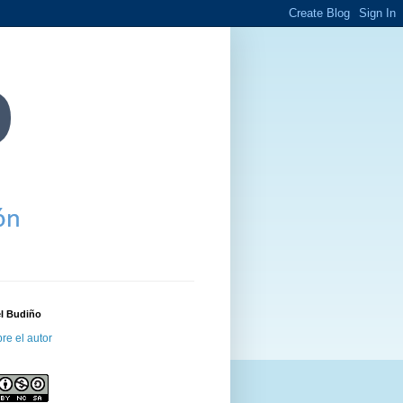
el Budiño
re el autor