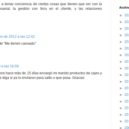
a tomar conciencia de ciertas cosas que tienen que ver con la
Archiv
sarial, la gestión con foco en el cliente, y las relaciones
►
20
►
20
►
20
►
20
o de 2012 a las 12:42
►
20
de "Me tienen cansado"
►
20
►
20
►
20
 a las 16:59
►
20
mos hace más de 15 días encargó mi marido productos de cajes y
►
20
s diga si ya lo enviaron para salto o que pasa. Gracias
►
20
►
20
►
20
►
20
►
20
►
20
►
20
►
20