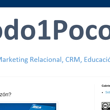
Gabri
Sob
azón?