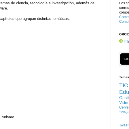
temas de ciencia, tecnología e investigación, además de
Los c
corre
tware.
compar
Commo
apítulos que agrupan distintas temáticas:
Compa
ORCI
ht
Temas
TIC
Edu
Gest
Vide
Cerve
TVDigit
a, turismo
Tweet