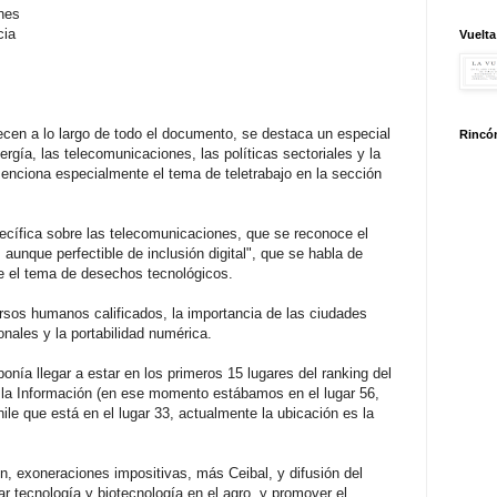
ones
cia
Vuelta
ecen a lo largo de todo el documento, se destaca un especial
Rincón
nergía, las telecomunicaciones, las políticas sectoriales y la
enciona especialmente el tema de teletrabajo en la sección
cífica sobre las telecomunicaciones, que se reconoce el
 aunque perfectible de inclusión digital", que se habla de
ye el tema de desechos tecnológicos.
sos humanos calificados, la importancia de las ciudades
onales y la portabilidad numérica.
nía llegar a estar en los primeros 15 lugares del ranking del
 la Información (en ese momento estábamos en el lugar 56,
e que está en el lugar 33, actualmente la ubicación es la
n, exoneraciones impositivas, más Ceibal, y difusión del
r tecnología y biotecnología en el agro, y promover el