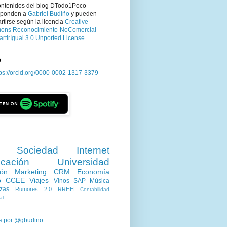
ontenidos del blog DTodo1Poco
sponden a
Gabriel Budiño
y pueden
tirse según la licencia
Creative
ns Reconocimiento-NoComercial-
rtirIgual 3.0 Unported License
.
D
tps://orcid.org/0000-0002-1317-3379
Sociedad
Internet
cación
Universidad
ión
Marketing
CRM
Economía
o
CCEE
Viajes
Vinos
SAP
Música
zas
Rumores 2.0
RRHH
Contabilidad
al
s por @gbudino