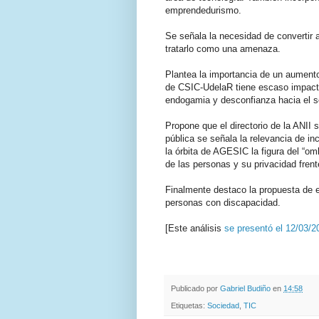
emprendedurismo.
Se señala la necesidad de convertir a
tratarlo como una amenaza.
Plantea la importancia de un aumento
de CSIC-UdelaR tiene escaso impacto 
endogamia y desconfianza hacia el se
Propone que el directorio de la ANII 
pública se señala la relevancia de in
la órbita de AGESIC la figura del “om
de las personas y su privacidad fren
Finalmente destaco la propuesta de e
personas con discapacidad.
[Este análisis
se presentó el 12/03/
.
.
Publicado por
Gabriel Budiño
en
14:58
Etiquetas:
Sociedad
,
TIC