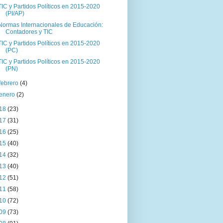
TIC y Partidos Políticos en 2015-2020
(PI/AP)
Normas Internacionales de Educación:
Contadores y TIC
TIC y Partidos Políticos en 2015-2020
(PC)
TIC y Partidos Políticos en 2015-2020
(PN)
febrero
(4)
enero
(2)
18
(23)
17
(31)
16
(25)
15
(40)
14
(32)
13
(40)
12
(51)
11
(58)
10
(72)
09
(73)