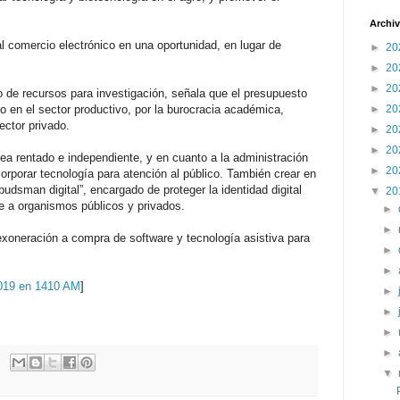
Archiv
l comercio electrónico en una oportunidad, en lugar de
►
20
►
20
►
20
 de recursos para investigación, señala que el presupuesto
en el sector productivo, por la burocracia académica,
►
20
ctor privado.
►
20
►
20
sea rentado e independiente, y en cuanto a la administración
►
20
corporar tecnología para atención al público. También crear en
budsman digital”, encargado de proteger la identidad digital
▼
20
te a organismos públicos y privados.
►
►
xoneración a compra de software y tecnología asistiva para
►
►
2019 en 1410 AM
]
►
►
►
►
▼