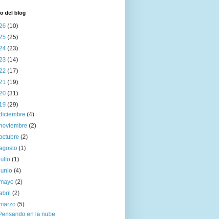
o del blog
26
(10)
25
(25)
24
(23)
23
(14)
22
(17)
21
(19)
20
(31)
19
(29)
diciembre
(4)
noviembre
(2)
octubre
(2)
agosto
(1)
julio
(1)
junio
(4)
mayo
(2)
abril
(2)
marzo
(5)
Pensando en la nube