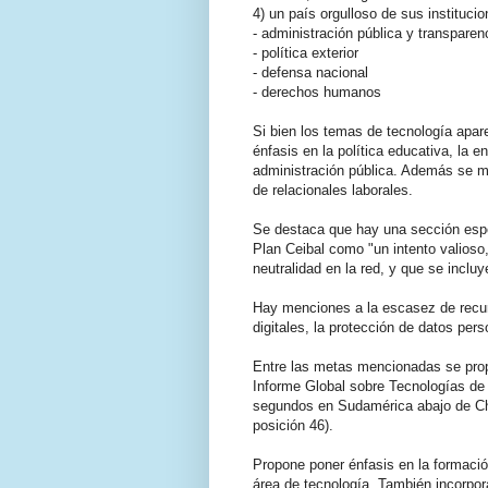
4) un país orgulloso de sus instituci
- administración pública y transparen
- política exterior
- defensa nacional
- derechos humanos
Si bien los temas de tecnología apar
énfasis en la política educativa, la e
administración pública. Además se m
de relacionales laborales.
Se destaca que hay una sección espe
Plan Ceibal como "un intento valioso,
neutralidad en la red, y que se inclu
Hay menciones a la escasez de recur
digitales, la protección de datos pers
Entre las metas mencionadas se propo
Informe Global sobre Tecnologías de
segundos en Sudamérica abajo de Chil
posición 46).
Propone poner énfasis en la formació
área de tecnología. También incorpora