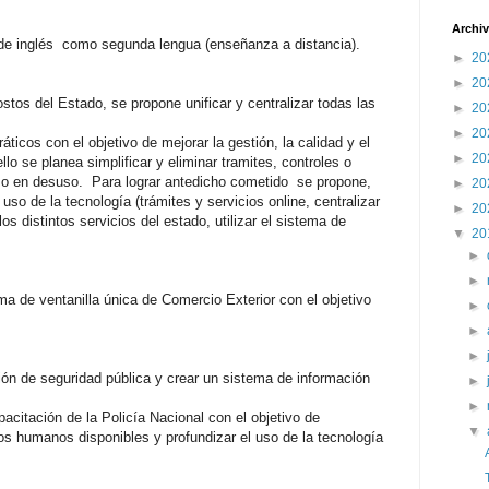
Archiv
 de inglés como segunda lengua (enseñanza a distancia).
►
20
►
20
ostos del Estado, se propone unificar y centralizar todas las
►
20
►
20
áticos con el objetivo de mejorar la gestión, la calidad y el
►
20
llo se planea simplificar y eliminar tramites, controles o
 o en desuso. Para lograr antedicho cometido se propone,
►
20
 uso de la tecnología (trámites y servicios online, centralizar
►
20
los distintos servicios del estado, utilizar el sistema de
▼
20
►
►
ema de ventanilla única de Comercio Exterior con el objetivo
►
►
►
ción de seguridad pública y crear un sistema de información
►
►
acitación de la Policía Nacional con el objetivo de
▼
sos humanos disponibles y profundizar el uso de la tecnología