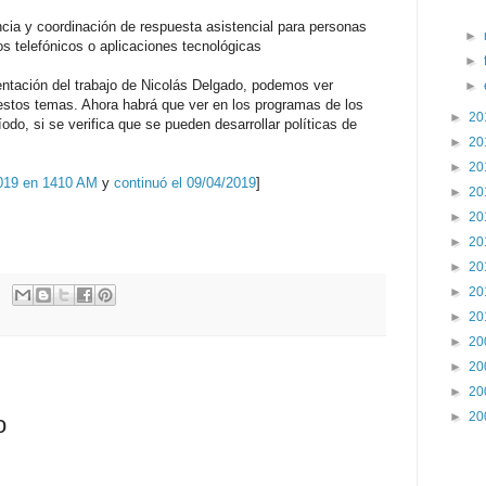
ncia y coordinación de respuesta asistencial para personas
►
os telefónicos o aplicaciones tecnológicas
►
entación del trabajo de Nicolás Delgado, podemos ver
►
estos temas. Ahora habrá que ver en los programas de los
►
20
íodo, si se verifica que se pueden desarrollar políticas de
►
20
►
20
019 en 1410 AM
y
continuó el 09/04/2019
]
►
20
►
20
►
20
►
20
►
20
►
20
►
20
►
20
►
20
►
20
o