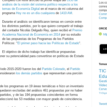
Completo con este artículo la primer etapa del
ciclo de
Los c
análisis de la visión del sistema político respecto a los
corre
temas de Economía Digital
en el marco de mi columna del
compar
programa
Hoy no es un día cualquiera
de
1410 AM
.
Commo
Compa
Durante el análisis se identificaron temas en común entre
los distintos partidos, por lo que quiero compartir el trabajo
ORCI
del contador Nicolás Delgado Rey, quien recibió el
Premio
Academia Nacional de Economía en 2014
por su estudio
ht
de las propuestas de los Programas de los Partidos
Políticos: "
El primer paso hacia las Políticas de Estado
".
El objetivo de dicho trabajo fue identificar propuestas
oner su potencialidad para convertirse en políticas de Estado
Temas
ríodo 2015-2020 fueron los del
Partido Colorado
, el
Partido
TIC
onsideraron
los demás partidos
que representan una porción
Edu
Gest
Vide
o de los programas en 19 áreas temáticas e hizo un inventario
Cerve
uedaron excluidas del análisis 461 propuestas por no haber
TVDigit
partidos, y de las 194 propuestas coincidentes en forma
 seleccionó las 53 medidas con mayor grado de coincidencia.
Tweet