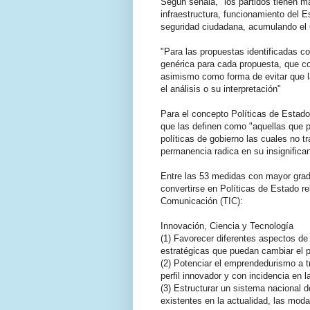
Según señala, "los partidos tienen m
infraestructura, funcionamiento del E
seguridad ciudadana, acumulando el 
"Para las propuestas identificadas c
genérica para cada propuesta, que co
asimismo como forma de evitar que la 
el análisis o su interpretación"
Para el concepto Políticas de Estado 
que las definen como "aquellas que pe
políticas de gobierno las cuales no t
permanencia radica en su insignifica
Entre las 53 medidas con mayor grado
convertirse en Políticas de Estado re
Comunicación (TIC):
Innovación, Ciencia y Tecnología
(1) Favorecer diferentes aspectos de 
estratégicas que puedan cambiar el pe
(2) Potenciar el emprendedurismo a tr
perfil innovador y con incidencia en 
(3) Estructurar un sistema nacional 
existentes en la actualidad, las moda