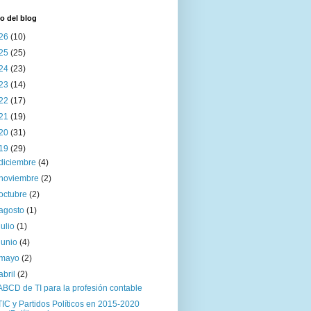
o del blog
26
(10)
25
(25)
24
(23)
23
(14)
22
(17)
21
(19)
20
(31)
19
(29)
diciembre
(4)
noviembre
(2)
octubre
(2)
agosto
(1)
julio
(1)
junio
(4)
mayo
(2)
abril
(2)
ABCD de TI para la profesión contable
TIC y Partidos Políticos en 2015-2020