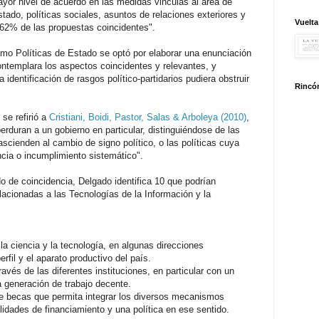
ayor nivel de acuerdo en las medidas vinculas al área de
stado, políticas sociales, asuntos de relaciones exteriores y
Vuelta
62% de las propuestas coincidentes".
omo Políticas de Estado se optó por elaborar una enunciación
ntemplara los aspectos coincidentes y relevantes, y
identificación de rasgos político-partidarios pudiera obstruir
Rincón
se refirió a
Cristiani, Boidi, Pastor, Salas & Arboleya (2010)
,
rduran a un gobierno en particular, distinguiéndose de las
rascienden al cambio de signo político, o las políticas cuya
ncia o incumplimiento sistemático".
 de coincidencia, Delgado identifica 10 que podrían
lacionadas a las Tecnologías de la Información y la
la ciencia y la tecnología, en algunas direcciones
rfil y el aparato productivo del país.
avés de las diferentes instituciones, en particular con un
la generación de trabajo decente.
de becas que permita integrar los diversos mecanismos
lidades de financiamiento y una política en ese sentido.