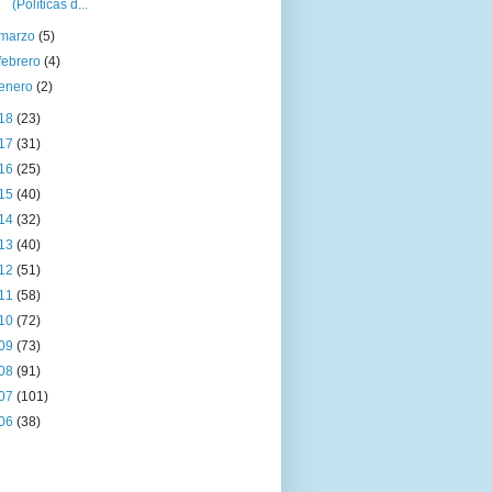
(Políticas d...
marzo
(5)
febrero
(4)
enero
(2)
18
(23)
17
(31)
16
(25)
15
(40)
14
(32)
13
(40)
12
(51)
11
(58)
10
(72)
09
(73)
08
(91)
07
(101)
06
(38)