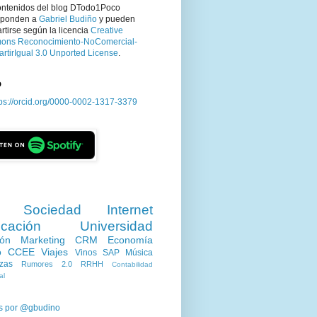
ontenidos del blog DTodo1Poco
sponden a
Gabriel Budiño
y pueden
tirse según la licencia
Creative
ns Reconocimiento-NoComercial-
rtirIgual 3.0 Unported License
.
D
tps://orcid.org/0000-0002-1317-3379
Sociedad
Internet
cación
Universidad
ión
Marketing
CRM
Economía
o
CCEE
Viajes
Vinos
SAP
Música
zas
Rumores 2.0
RRHH
Contabilidad
al
s por @gbudino