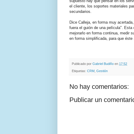
supuesto hay que pensar en los serv
el cliente, los soportes materiales par
secundarios.
Dice Calleja, en forma muy acertada,
fuera el guión de una película". Esta
mejorarlo en forma continua, medir s
en forma simplificada, para que ést
.
.
Publicado por
Gabriel Budiño
en
17:52
Etiquetas:
CRM
,
Gestión
No hay comentarios:
Publicar un comentari