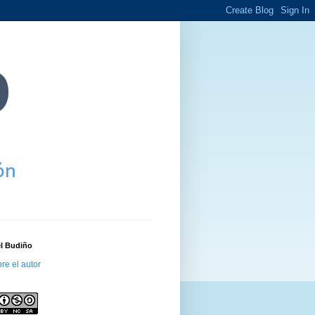
el Budiño
re el autor