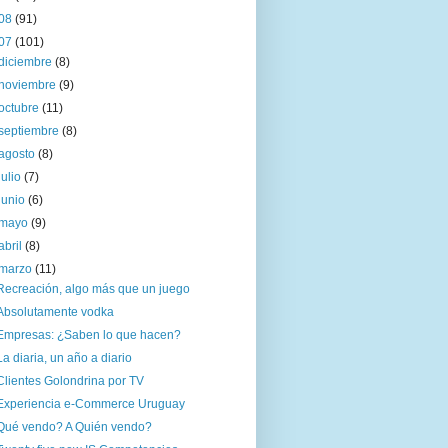
08
(91)
07
(101)
diciembre
(8)
noviembre
(9)
octubre
(11)
septiembre
(8)
agosto
(8)
julio
(7)
junio
(6)
mayo
(9)
abril
(8)
marzo
(11)
Recreación, algo más que un juego
Absolutamente vodka
Empresas: ¿Saben lo que hacen?
La diaria, un año a diario
Clientes Golondrina por TV
Experiencia e-Commerce Uruguay
Qué vendo? A Quién vendo?