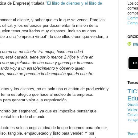
tica de Empresa) titulada "
El libro de clientes y el libro de
Los c
corre
compar
Commo
nocer al cliente, y saber que es lo que se vende. Para las
Compa
ifícil, y los esfuerzos por documentar la misión de la
uelen tener resultados muy dispares. Incluso muchos
se a una "empresa virtual", lo que ellos creen que venden, a
ORCI
.
ht
é como es mi cliente. Es mujer, tiene una edad
s, está casada, tiene por lo menos 2 hijos y vive en
do son propietarios de una casa y ganan por lo menos
uando voy a un establecimiento y observo quien
s, nunca se parece a la descripción que da nuestro
Temas
uctos y los clientes, no es solo una cuestión de producción y
TIC
 tema estratégico que hace al núcleo de la empresa:
Edu
s para generar valor a la organización.
Gest
Vide
creto (un segmento), ya que es imposible pensar que
Cerve
rentable a todo el mundo.
TVDigit
to es solo la original idea de lo que tenemos para ofrecer,
iso, tangible, empaquetado y listo para vender. Y por
Tweet