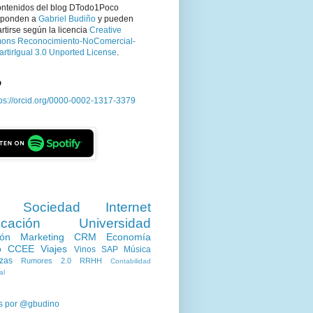
ontenidos del blog DTodo1Poco
sponden a
Gabriel Budiño
y pueden
tirse según la licencia
Creative
ns Reconocimiento-NoComercial-
rtirIgual 3.0 Unported License
.
D
tps://orcid.org/0000-0002-1317-3379
Sociedad
Internet
cación
Universidad
ión
Marketing
CRM
Economía
o
CCEE
Viajes
Vinos
SAP
Música
zas
Rumores 2.0
RRHH
Contabilidad
al
s por @gbudino