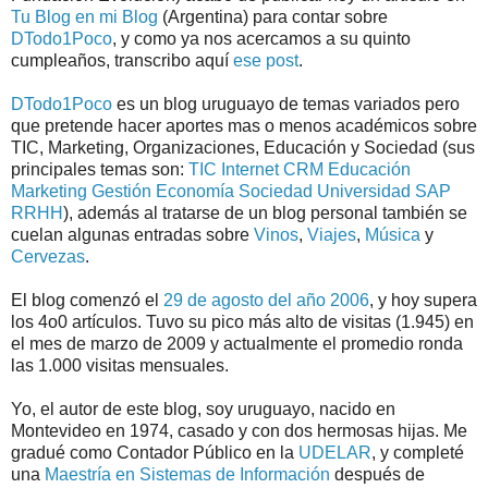
Tu Blog en mi Blog
(Argentina) para contar sobre
DTodo1Poco
, y como ya nos acercamos a su quinto
cumpleaños, transcribo aquí
ese post
.
DTodo1Poco
es un blog uruguayo de temas variados pero
que pretende hacer aportes mas o menos académicos sobre
TIC, Marketing, Organizaciones, Educación y Sociedad (sus
principales temas son:
TIC
Internet
CRM
Educación
Marketing
Gestión
Economía
Sociedad
Universidad
SAP
RRHH
), además al tratarse de un blog personal también se
cuelan algunas entradas sobre
Vinos
,
Viajes
,
Música
y
Cervezas
.
El blog comenzó el
29 de agosto del año 2006
, y hoy supera
los 4o0 artículos.
Tuvo su pico más alto de visitas (1.945) en
el mes de marzo de 2009 y actualmente el promedio
ronda
las 1.000 visitas mensuales.
Yo, el autor de este blog, soy uruguayo, nacido en
Montevideo en 1974, casado y con dos hermosas hijas. Me
gradué como Contador Público en la
UDELAR
, y completé
una
Maestría en Sistemas de Información
después de