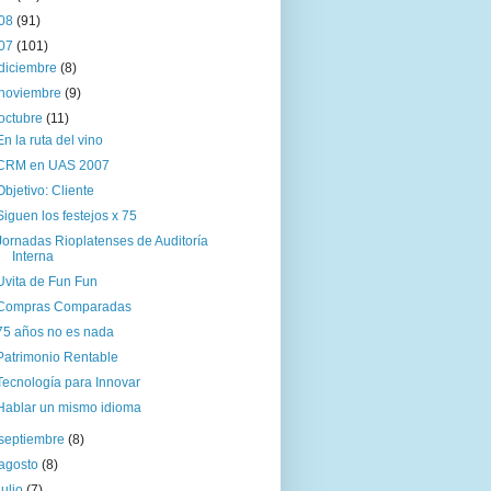
08
(91)
07
(101)
diciembre
(8)
noviembre
(9)
octubre
(11)
En la ruta del vino
CRM en UAS 2007
Objetivo: Cliente
Siguen los festejos x 75
Jornadas Rioplatenses de Auditoría
Interna
Uvita de Fun Fun
Compras Comparadas
75 años no es nada
Patrimonio Rentable
Tecnología para Innovar
Hablar un mismo idioma
septiembre
(8)
agosto
(8)
julio
(7)