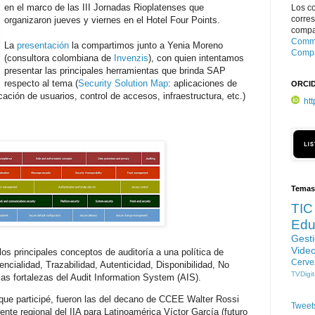
en el marco de las III Jornadas Rioplatenses que
Los c
corre
organizaron jueves y viernes en el Hotel Four Points.
compar
Commo
La
presentación
la compartimos junto a Yenia Moreno
Compa
(consultora colombiana de
Invenzis
), con quien intentamos
presentar las principales herramientas que brinda SAP
respecto al tema (
Security Solution Map
: aplicaciones de
ORCI
icación de usuarios, control de accesos, infraestructura, etc.)
ht
Temas
TIC
Edu
Gest
Vide
os principales conceptos de auditoría a una política de
Cerve
ncialidad, Trazabilidad, Autenticidad, Disponibilidad, No
TVDigit
 las fortalezas del Audit Information System (AIS).
que participé, fueron las del decano de CCEE Walter Rossi
Tweet
ente regional del IIA para Latinoamérica Víctor García (futuro