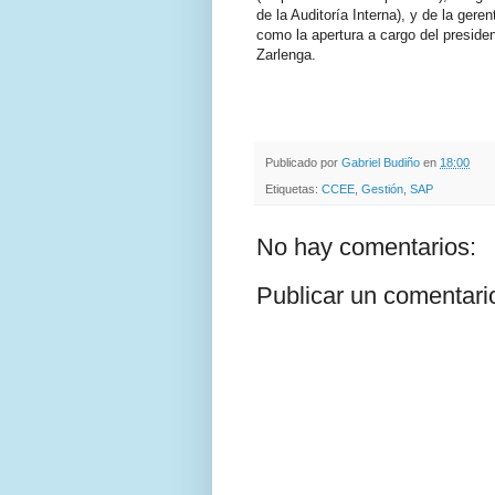
de la Auditoría Interna), y de la gere
como la apertura a cargo del presiden
Zarlenga.
.
.
Publicado por
Gabriel Budiño
en
18:00
Etiquetas:
CCEE
,
Gestión
,
SAP
No hay comentarios:
Publicar un comentari