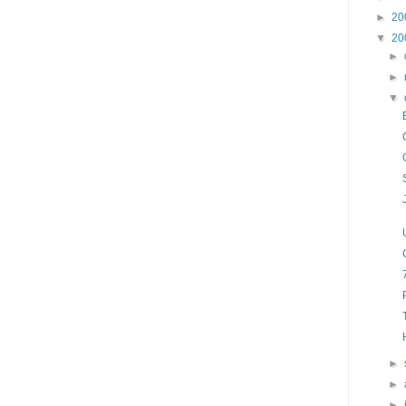
►
20
▼
20
►
►
▼
►
►
►