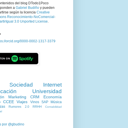
ontenidos del blog DTodo1Poco
sponden a
Gabriel Budiño
y pueden
tirse según la licencia
Creative
ns Reconocimiento-NoComercial-
rtirIgual 3.0 Unported License
.
D
tps://orcid.org/0000-0002-1317-3379
Sociedad
Internet
cación
Universidad
ión
Marketing
CRM
Economía
o
CCEE
Viajes
Vinos
SAP
Música
zas
Rumores 2.0
RRHH
Contabilidad
al
s por @gbudino